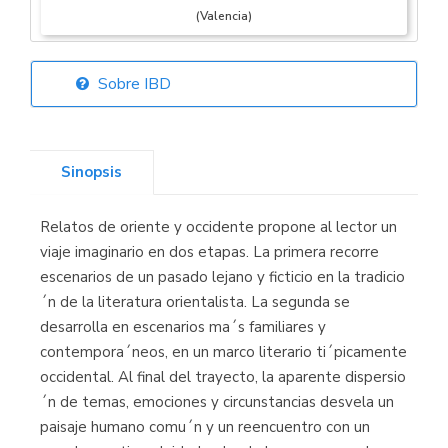
(Valencia)
Sobre IBD
Librería Elías
(Asturias)
Sinopsis
Relatos de oriente y occidente propone al lector un
Librería Kolima
viaje imaginario en dos etapas. La primera recorre
(Madrid)
escenarios de un pasado lejano y ficticio en la tradicio
´n de la literatura orientalista. La segunda se
desarrolla en escenarios ma´s familiares y
contempora´neos, en un marco literario ti´picamente
Librería Proteo
occidental. Al final del trayecto, la aparente dispersio
(Málaga)
´n de temas, emociones y circunstancias desvela un
paisaje humano comu´n y un reencuentro con un