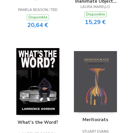
Inanimate Objects
and Other Stories
LAURA MARELLO
PAMELA BEASON / TBD
Disponible
Disponible
15,29 €
20,64 €
Meritocrats
What's the Word?
STUART EVANS