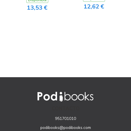
Disponible
12,62 €
13,53 €
CONTACTO
951701010
podibooks@podibooks.com