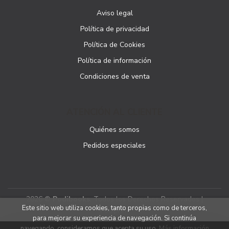
Aviso legal
Política de privacidad
Política de Cookies
Política de información
Condiciones de venta
ATENCIÓN AL CLIENTE
Quiénes somos
Pedidos especiales
2026 ©
Podibooks
. Todos los Derechos Reservados |
Este sitio web utiliza cookies, tanto propias como de terceros,
Podiprint
para mejorar su experiencia de navegación. Si continúa
navegando, consideramos que acepta su uso.
Más información