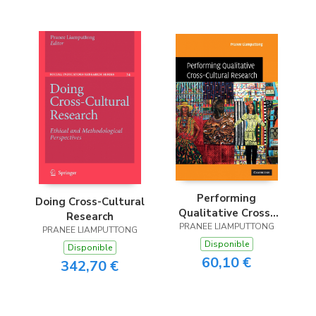
Performing
Doing Cross-Cultural
Qualitative Cross-
Research
PRANEE LIAMPUTTONG
Cultural Research
PRANEE LIAMPUTTONG
Disponible
Disponible
60,10 €
342,70 €