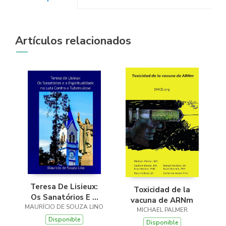
Librería Kolima
Artículos relacionados
(Madrid)
Librería Proteo
(Málaga)
Teresa De Lisieux:
Toxicidad de la
Os Sanatórios E A
vacuna de ARNm
MAURÍCIO DE SOUZA LINO
Espiritualidade Na
MICHAEL PALMER
Luta Contra A
Disponible
Disponible