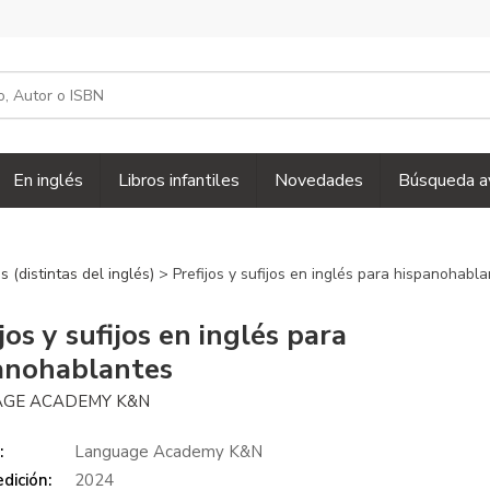
En inglés
Libros infantiles
Novedades
Búsqueda a
 (distintas del inglés)
> Prefijos y sufijos en inglés para hispanohabl
jos y sufijos en inglés para
anohablantes
GE ACADEMY K&N
:
Language Academy K&N
dición:
2024