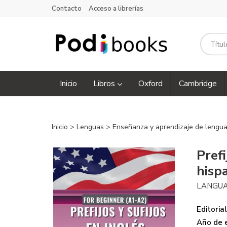
Contacto
Acceso a librerías
Inicio
Libros
Oxford
Cambridge
Inicio
>
Lenguas
>
Enseñanza y aprendizaje de lenguas
Prefi
hisp
LANGUA
Editorial
Año de e