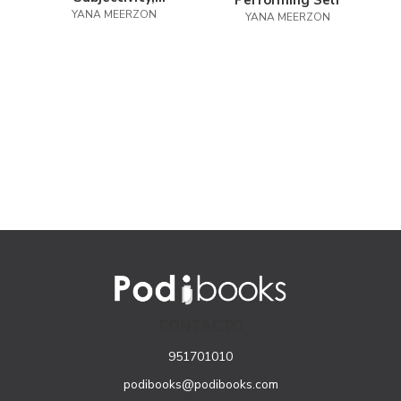
Performing Self
Cosmopolitanism
YANA MEERZON
YANA MEERZON
CONTACTO
951701010
podibooks@podibooks.com