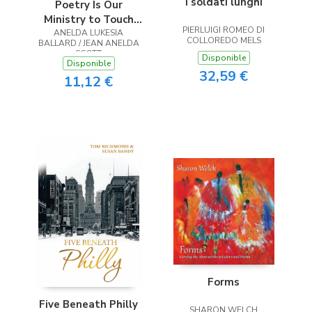
I soldati lunghi
Poetry Is Our
Ministry to Touch
PIERLUIGI ROMEO DI
ANELDA LUKESIA
the Heart
COLLOREDO MELS
BALLARD / JEAN ANELDA
SCOTT
Disponible
Disponible
32,59 €
11,12 €
Forms
Five Beneath Philly
SHARON WELCH