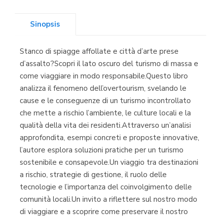
(Asturias)
Sinopsis
Stanco di spiagge affollate e città d’arte prese
Librería Kolima
d’assalto?Scopri il lato oscuro del turismo di massa e
(Madrid)
come viaggiare in modo responsabile.Questo libro
analizza il fenomeno dell’overtourism, svelando le
cause e le conseguenze di un turismo incontrollato
che mette a rischio l’ambiente, le culture locali e la
Librería Proteo
qualità della vita dei residenti.Attraverso un’analisi
(Málaga)
approfondita, esempi concreti e proposte innovative,
l’autore esplora soluzioni pratiche per un turismo
sostenibile e consapevole.Un viaggio tra destinazioni
a rischio, strategie di gestione, il ruolo delle
tecnologie e l’importanza del coinvolgimento delle
comunità locali.Un invito a riflettere sul nostro modo
di viaggiare e a scoprire come preservare il nostro