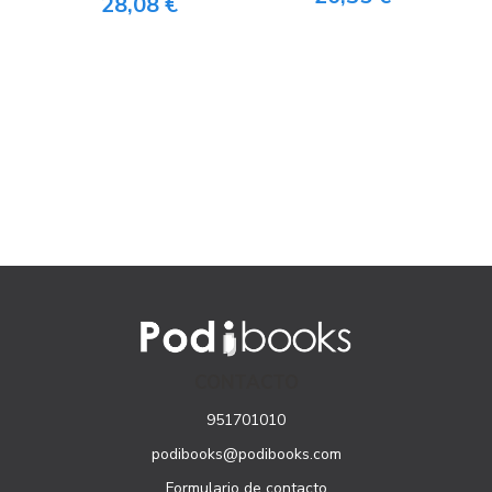
28,08 €
CONTACTO
951701010
podibooks@podibooks.com
Formulario de contacto