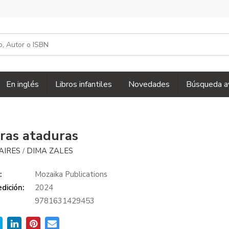
En inglés
Libros infantiles
Novedades
Búsqueda a
ras ataduras
AIRES
DIMA ZALES
/
:
Mozaika Publications
dición:
2024
9781631429453