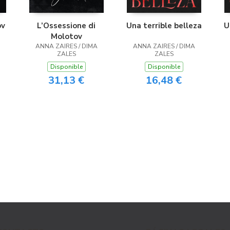
ov
L’Ossessione di
Una terrible belleza
U
Molotov
ANNA ZAIRES / DIMA
ANNA ZAIRES / DIMA
ZALES
ZALES
Disponible
Disponible
31,13 €
16,48 €