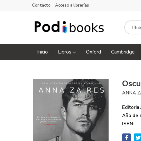
Contacto
Acceso a librerías
Inicio
Libros
Oxford
Cambridge
Oscu
ANNA Z
Editorial
Año de e
ISBN: