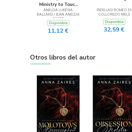
Ministry to Touch
ANELDA LUKESIA
the Heart
PIERLUIGI ROMEO DI
BALLARD / JEAN ANELDA
COLLOREDO MELS
SCOTT
Disponible
Disponible
32,59 €
11,12 €
Otros libros del autor