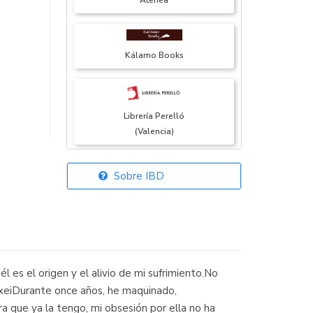
Atenea
Kálamo Books
Librería Perelló
(Valencia)
Sobre IBD
Librería Elías
(Asturias)
l es el origen y el alivio de mi sufrimiento.No
Librería Kolima
lexeiDurante once años, he maquinado,
(Madrid)
a que ya la tengo, mi obsesión por ella no ha