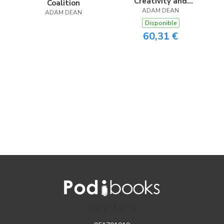
Creativity and
Coalition
Business in Feature
ADAM DEAN
ADAM DEAN
Hollywood
Disponible
Filmmaking
60,31 €
CONTACTO