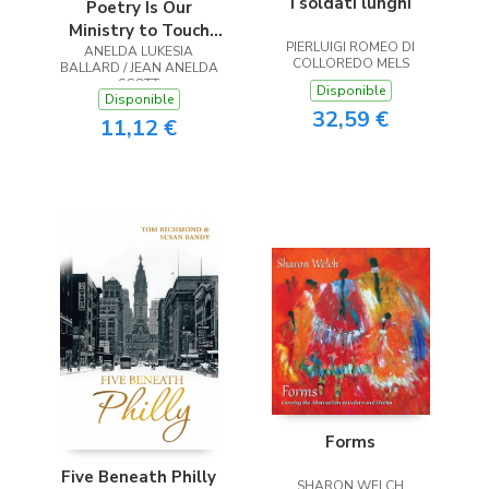
I soldati lunghi
Poetry Is Our
Ministry to Touch
PIERLUIGI ROMEO DI
ANELDA LUKESIA
the Heart
COLLOREDO MELS
BALLARD / JEAN ANELDA
SCOTT
Disponible
Disponible
32,59 €
11,12 €
Forms
Five Beneath Philly
SHARON WELCH