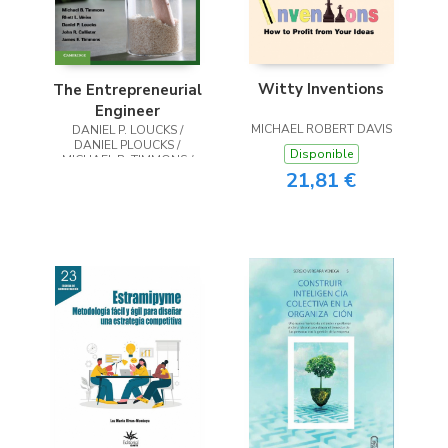
Witty Inventions
The Entrepreneurial
Engineer
MICHAEL ROBERT DAVIS
DANIEL P. LOUCKS /
DANIEL PLOUCKS /
Disponible
MICHAEL B. TIMMONS /
MICHAEL BTIMMONS /
21,81 €
RHETT L. WEISS / RHETT
LWEISS