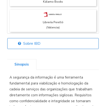
Kálamo Books
Librería Perelló
(Valencia)
Sobre IBD
Librería Elías
(Asturias)
Sinopsis
A segurança da informação é uma ferramenta
Librería Kolima
fundamental para viabilização e homologação da
(Madrid)
cadeia de serviços das organizações que trabalham
diretamente com informações sigilosas. Requisitos
como confidencialidade e integridade se tornaram