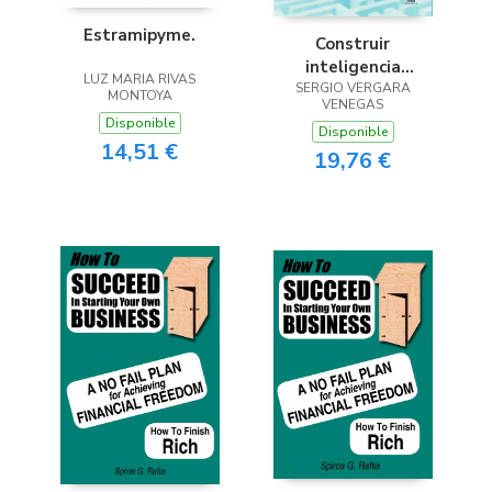
Estramipyme.
Construir
inteligencia
LUZ MARIA RIVAS
colectiva en la
SERGIO VERGARA
MONTOYA
VENEGAS
organización
Disponible
Disponible
14,51 €
19,76 €