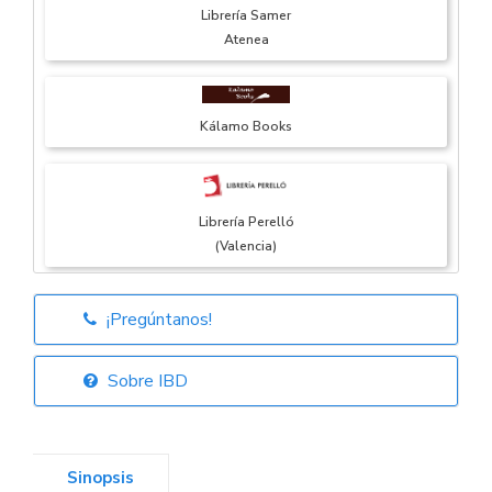
Librería Samer
Atenea
Kálamo Books
Librería Perelló
(Valencia)
¡Pregúntanos!
Librería Elías
(Asturias)
Sobre IBD
Sinopsis
Librería Kolima