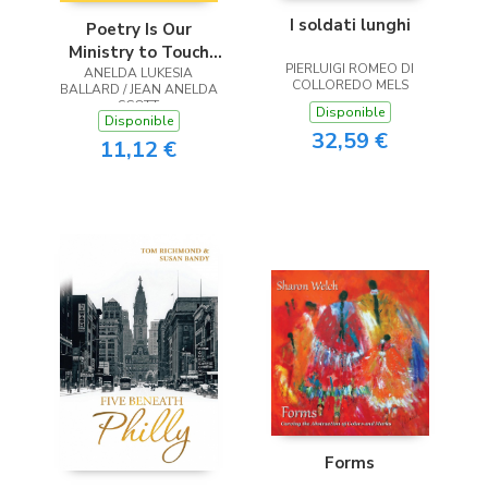
I soldati lunghi
Poetry Is Our
Ministry to Touch
PIERLUIGI ROMEO DI
ANELDA LUKESIA
the Heart
COLLOREDO MELS
BALLARD / JEAN ANELDA
SCOTT
Disponible
Disponible
32,59 €
11,12 €
Forms