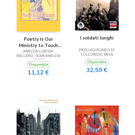
I soldati lunghi
Poetry Is Our
Ministry to Touch
PIERLUIGI ROMEO DI
ANELDA LUKESIA
the Heart
COLLOREDO MELS
BALLARD / JEAN ANELDA
SCOTT
Disponible
Disponible
32,59 €
11,12 €