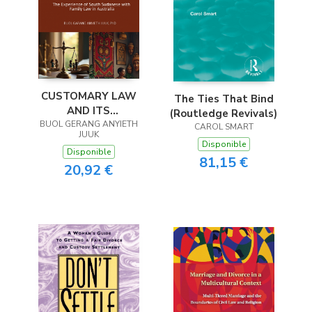
CUSTOMARY LAW
The Ties That Bind
AND ITS
(Routledge Revivals)
BUOL GERANG ANYIETH
DOWNFALLS IN A
CAROL SMART
JUUK
MONOLITHIC
Disponible
Disponible
JURISDICTION
81,15 €
20,92 €