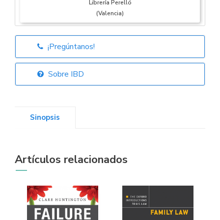
Librería Perelló
(Valencia)
¡Pregúntanos!
Librería Elías
(Asturias)
Sobre IBD
Sinopsis
Librería Kolima
(Madrid)
Artículos relacionados
Librería Proteo
(Málaga)