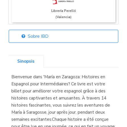
Librería Perelló
(Valencia)
Sobre IBD
Librería Elías
(Asturias)
Sinopsis
Bienvenue dans 'María en Zaragoza: Histoires en
Librería Kolima
Espagnol pour Intermédiaires'! Ce livre est votre
(Madrid)
billet pour améliorer votre espagnol grâce à des
histoires captivantes et amusantes. À travers 14
histoires fascinantes, vous suivrez les aventures de
María à Saragosse, jour après jour, pendant deux
Librería Proteo
semaines excitantes.Chaque histoire a été conçue
(Málaga)
pour être lue en une journée, ce qui en fait un voyage