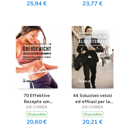
utilizzando la
25,94 €
23,77 €
meditazione
70 Effektive
44 Soluzioni veloci
Rezepte um
ed efficaci per la
Übergewicht
JOE CORREA
diarrea e i dolori allo
JOE CORREA
vorzubeugen und zu
stomaco
Disponible
Disponible
bekämpfen
20,60 €
20,21 €