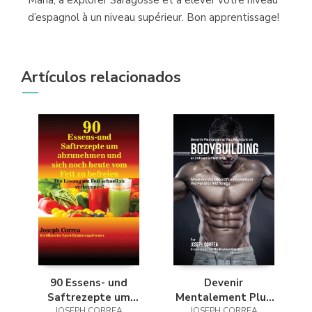
d’espagnol à un niveau supérieur. Bon apprentissage!
Artículos relacionados
90 Essens- und
Devenir
Saftrezepte um
Mentalement Plus
abzunehmen und
JOSEPH CORREA
JOSEPH CORREA
Résistant en