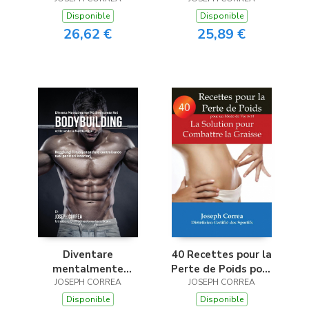
sich noch heute vom
Bodybuilding en
Disponible
Disponible
Fett zu befreien
Utilisant la
26,62 €
25,89 €
Méditation
Diventare
40 Recettes pour la
mentalmente
Perte de Poids pour
resistente nel
JOSEPH CORREA
un Mode de Vie Actif
JOSEPH CORREA
Bodybuilding
Disponible
Disponible