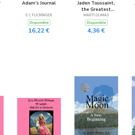
r
Adam’s Journal
Jaden Toussaint,
the Greatest
E C FLICKINGER
MARTI DUMAS
Episode 4
Disponible
Disponible
16,22 €
4,36 €