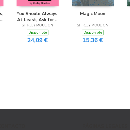
s,
You Should Always,
Magic Moon
 a
At Least, Ask for a
SHIRLEY MOULTON
Unicorn
SHIRLEY MOULTON
Disponible
Disponible
24,09 €
15,36 €
CONTACTO
PÁGINAS LEGALES