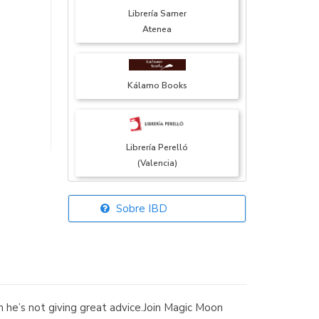
Librería Samer
Atenea
Kálamo Books
Librería Perelló
(Valencia)
Sobre IBD
Librería Elías
(Asturias)
en he’s not giving great advice.Join Magic Moon
Librería Kolima