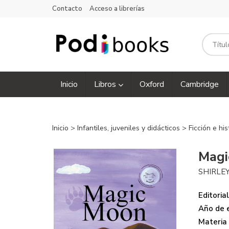
Contacto
Acceso a librerías
Inicio
Libros
Oxford
Cambridge
Inicio
>
Infantiles, juveniles y didácticos
>
Ficción e his
Magi
SHIRLE
Editorial
Año de e
Materia