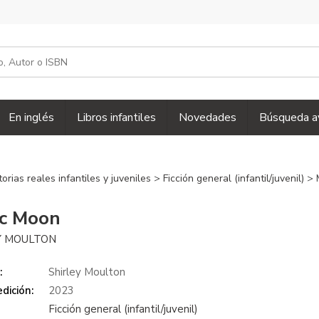
En inglés
Libros infantiles
Novedades
Búsqueda a
torias reales infantiles y juveniles
>
Ficción general (infantil/juvenil)
> 
c Moon
Y MOULTON
:
Shirley Moulton
dición:
2023
Ficción general (infantil/juvenil)