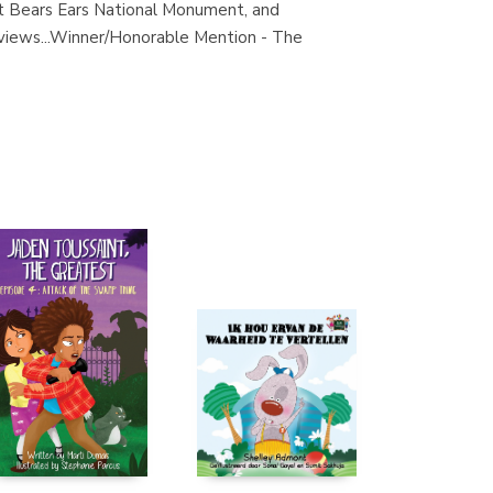
ort Bears Ears National Monument, and
(Madrid)
 Reviews...Winner/Honorable Mention - The
Librería Proteo
(Málaga)