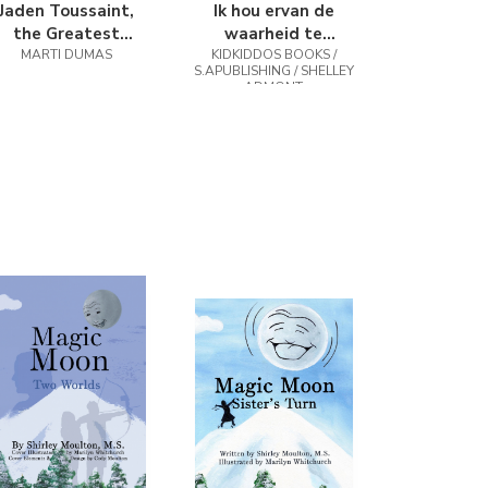
Jaden Toussaint,
Ik hou ervan de
the Greatest
waarheid te
MARTI DUMAS
Episode 4
KIDKIDDOS BOOKS /
vertellen
S.APUBLISHING / SHELLEY
ADMONT