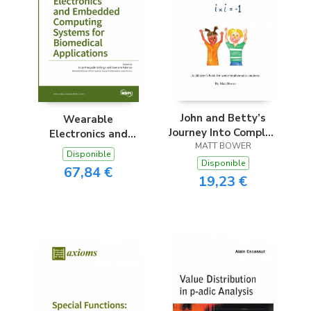
John and Betty’s
Wearable
Journey Into Complex
Electronics and
MATT BOWER
Numbers
Embedded
Disponible
Computing Systems
Disponible
67,84 €
for Biomedical
19,23 €
Applications