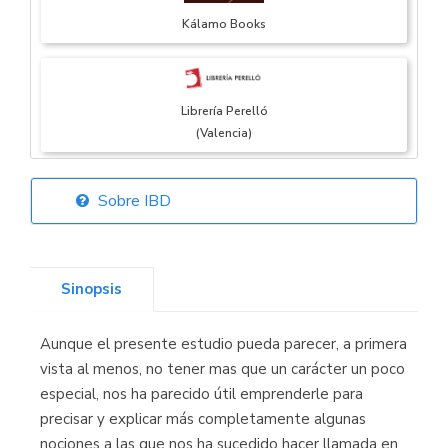
Kálamo Books
Librería Perelló
(Valencia)
Sobre IBD
Librería Elías
(Asturias)
Sinopsis
Aunque el presente estudio pueda parecer, a primera
Librería Kolima
vista al menos, no tener mas que un carácter un poco
(Madrid)
especial, nos ha parecido útil emprenderle para
precisar y explicar más completamente algunas
nociones a las que nos ha sucedido hacer llamada en