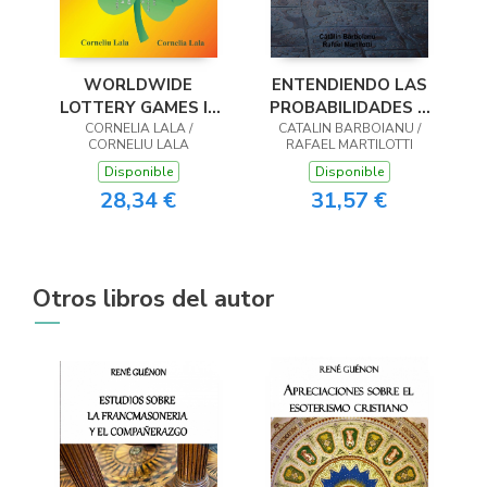
WORLDWIDE
ENTENDIENDO LAS
LOTTERY GAMES In
PROBABILIDADES Y
Naturally Optimized
CORNELIA LALA /
CALCULÁNDOLAS
CATALIN BARBOIANU /
CORNELIU LALA
RAFAEL MARTILOTTI
Systems
Disponible
Disponible
28,34 €
31,57 €
Otros libros del autor