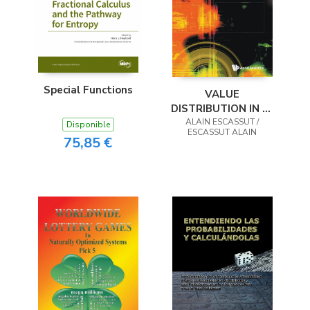
Special Functions
VALUE
DISTRIBUTION IN P-
ADIC ANALYSIS
ALAIN ESCASSUT /
Disponible
ESCASSUT ALAIN
75,85 €