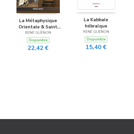
La Kabbale
La Métaphysique
hébraïque
Orientale & Saint
RENÈ GUÈNON
RENÉ GUÉNON
Bernard
Disponible
Disponible
15,40 €
22,42 €