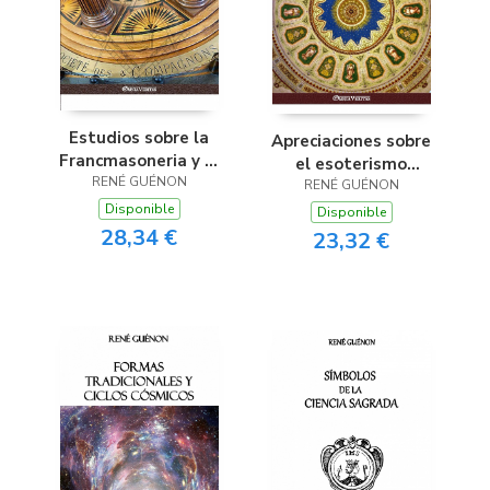
Estudios sobre la
Apreciaciones sobre
Francmasoneria y el
el esoterismo
Compañerazgo
RENÉ GUÉNON
RENÉ GUÉNON
cristiano
Disponible
Disponible
28,34 €
23,32 €