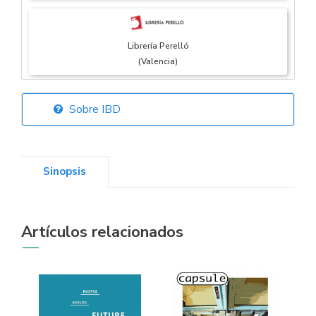
Librería Perelló
(Valencia)
Sobre IBD
Librería Elías
(Asturias)
Sinopsis
Librería Kolima
Artículos relacionados
(Madrid)
Librería Proteo