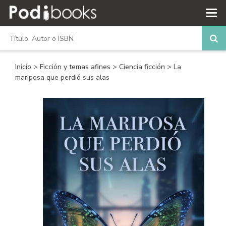
Inicio
>
Ficción y temas afines
>
Ciencia ficción
> La
mariposa que perdió sus alas