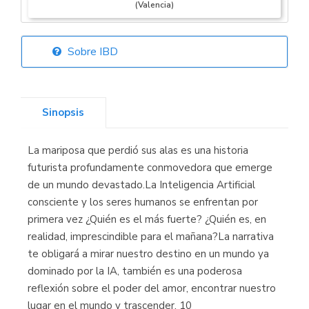
(Valencia)
Sobre IBD
Librería Elías
(Asturias)
Sinopsis
La mariposa que perdió sus alas es una historia
Librería Kolima
futurista profundamente conmovedora que emerge
(Madrid)
de un mundo devastado.La Inteligencia Artificial
consciente y los seres humanos se enfrentan por
primera vez ¿Quién es el más fuerte? ¿Quién es, en
realidad, imprescindible para el mañana?La narrativa
Librería Proteo
te obligará a mirar nuestro destino en un mundo ya
(Málaga)
dominado por la IA, también es una poderosa
reflexión sobre el poder del amor, encontrar nuestro
lugar en el mundo y trascender. 10