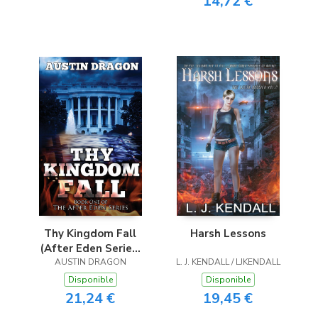
14,72 €
Thy Kingdom Fall
Harsh Lessons
(After Eden Series,
AUSTIN DRAGON
Book 1)
L. J. KENDALL / LJKENDALL
Disponible
Disponible
21,24 €
19,45 €