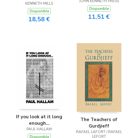
JOHN KENNETH PRESS
KENNETH MILLS
Disponible
Disponible
11,51 €
18,58 €
If you look at it long
The Teachers of
enough...
Gurdjieff
PAUL HALLAM
RAFAEL LAFORT / RAFAEL
LEFORT
Disponible