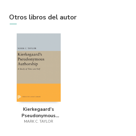
Otros libros del autor
Kierkegaard’s
Pseudonymous
MARK C. TAYLOR
Authorship