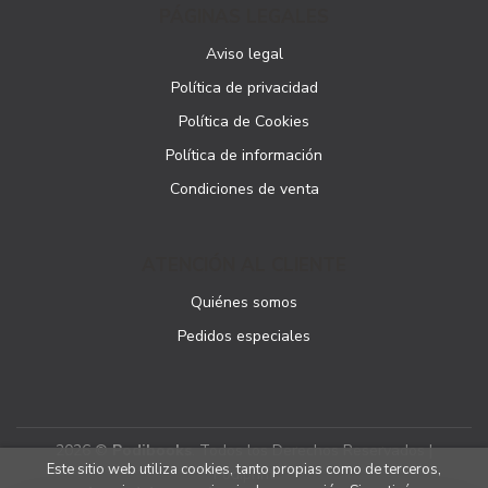
PÁGINAS LEGALES
Aviso legal
Política de privacidad
Política de Cookies
Política de información
Condiciones de venta
ATENCIÓN AL CLIENTE
Quiénes somos
Pedidos especiales
2026 ©
Podibooks
. Todos los Derechos Reservados |
Este sitio web utiliza cookies, tanto propias como de terceros,
Podiprint