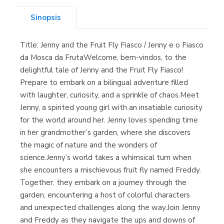
Sinopsis
Title: Jenny and the Fruit Fly Fiasco / Jenny e o Fiasco
Librería Kolima
da Mosca da FrutaWelcome, bem-vindos, to the
(Madrid)
delightful tale of Jenny and the Fruit Fly Fiasco!
Prepare to embark on a bilingual adventure filled
with laughter, curiosity, and a sprinkle of chaos.Meet
Jenny, a spirited young girl with an insatiable curiosity
Librería Proteo
for the world around her. Jenny loves spending time
(Málaga)
in her grandmother’s garden, where she discovers
the magic of nature and the wonders of
science.Jenny’s world takes a whimsical turn when
she encounters a mischievous fruit fly named Freddy.
Together, they embark on a journey through the
garden, encountering a host of colorful characters
and unexpected challenges along the way.Join Jenny
and Freddy as they navigate the ups and downs of