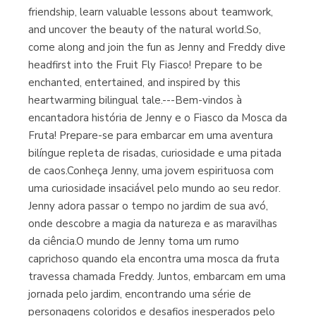
friendship, learn valuable lessons about teamwork,
and uncover the beauty of the natural world.So,
come along and join the fun as Jenny and Freddy dive
headfirst into the Fruit Fly Fiasco! Prepare to be
enchanted, entertained, and inspired by this
heartwarming bilingual tale.---Bem-vindos à
encantadora história de Jenny e o Fiasco da Mosca da
Fruta! Prepare-se para embarcar em uma aventura
bilíngue repleta de risadas, curiosidade e uma pitada
de caos.Conheça Jenny, uma jovem espirituosa com
uma curiosidade insaciável pelo mundo ao seu redor.
Jenny adora passar o tempo no jardim de sua avó,
onde descobre a magia da natureza e as maravilhas
da ciência.O mundo de Jenny toma um rumo
caprichoso quando ela encontra uma mosca da fruta
travessa chamada Freddy. Juntos, embarcam em uma
jornada pelo jardim, encontrando uma série de
personagens coloridos e desafios inesperados pelo