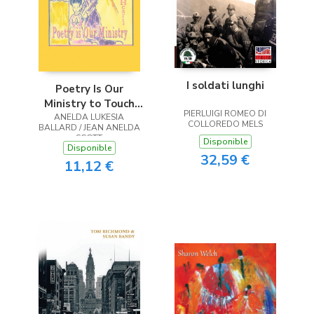
I soldati lunghi
Poetry Is Our
Ministry to Touch
PIERLUIGI ROMEO DI
ANELDA LUKESIA
the Heart
COLLOREDO MELS
BALLARD / JEAN ANELDA
SCOTT
Disponible
Disponible
32,59 €
11,12 €