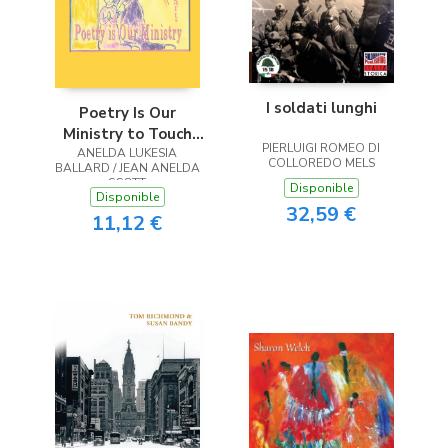
I soldati lunghi
Poetry Is Our
Ministry to Touch
PIERLUIGI ROMEO DI
ANELDA LUKESIA
the Heart
COLLOREDO MELS
BALLARD / JEAN ANELDA
SCOTT
Disponible
Disponible
32,59 €
11,12 €