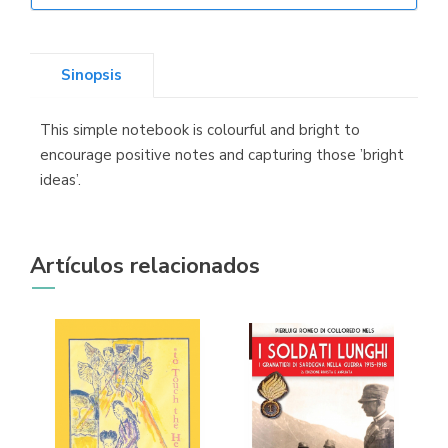
Librería Elías
(Asturias)
Sinopsis
This simple notebook is colourful and bright to
Librería Kolima
encourage positive notes and capturing those ’bright
(Madrid)
ideas’.
Artículos relacionados
Librería Proteo
(Málaga)