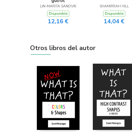
gulrot
LIN-MARITA SANDVIK
SHAMIRRAH HILL
Disponible
Disponible
12,16 €
14,04 €
Otros libros del autor