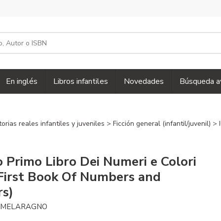
En inglés
Libros infantiles
Novedades
Búsqueda a
torias reales infantiles y juveniles
>
Ficción general (infantil/juvenil)
> 
io Primo Libro Dei Numeri e Colori
First Book Of Numbers and
rs)
 MELARAGNO