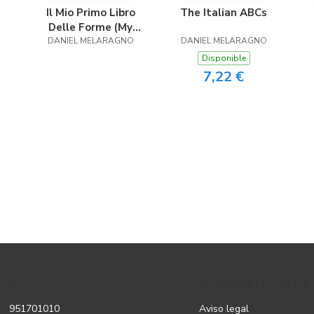
Il Mio Primo Libro
The Italian ABCs
Delle Forme (My
O
DANIEL MELARAGNO
First Book Of
DANIEL MELARAGNO
Shapes)
Disponible
7,22 €
CONTACTO
PÁGINAS LEGALES
951701010
Aviso legal