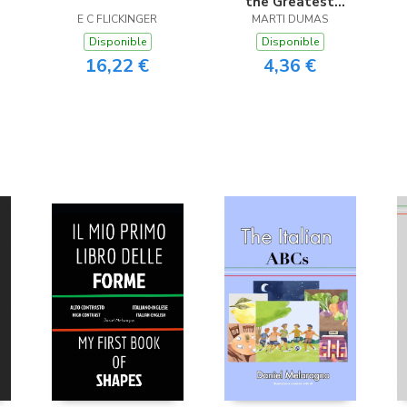
the Greatest
E C FLICKINGER
MARTI DUMAS
Episode 4
Disponible
Disponible
16,22 €
4,36 €