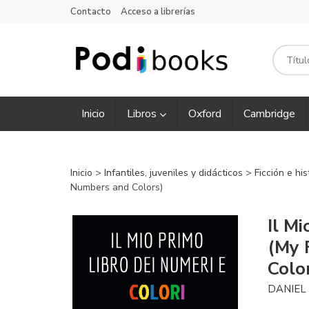
Contacto
Acceso a librerías
Inicio
Libros
Oxford
Cambridge
Inicio
>
Infantiles, juveniles y didácticos
>
Ficción e his
Numbers and Colors)
Il M
(My 
Colo
DANIEL