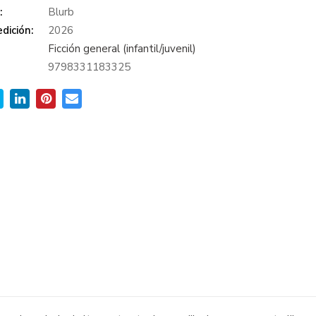
:
Blurb
dición:
2026
Ficción general (infantil/juvenil)
9798331183325