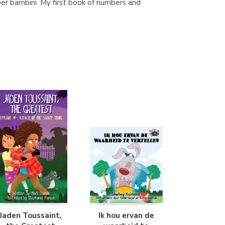
o per bambini. My first book of numbers and
Librería Kolima
(Madrid)
Librería Proteo
(Málaga)
Jaden Toussaint,
Ik hou ervan de