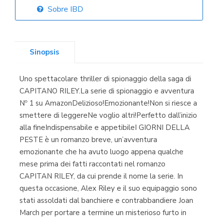
Sobre IBD
Librería Elías
(Asturias)
Sinopsis
Uno spettacolare thriller di spionaggio della saga di
Librería Kolima
CAPITANO RILEY.La serie di spionaggio e avventura
(Madrid)
Nº 1 su AmazonDelizioso!Emozionante!Non si riesce a
smettere di leggereNe voglio altri!Perfetto dall’inizio
alla fineIndispensabile e appetibileI GIORNI DELLA
PESTE è un romanzo breve, un’avventura
Librería Proteo
emozionante che ha avuto luogo appena qualche
(Málaga)
mese prima dei fatti raccontati nel romanzo
CAPITAN RILEY, da cui prende il nome la serie. In
questa occasione, Alex Riley e il suo equipaggio sono
stati assoldati dal banchiere e contrabbandiere Joan
March per portare a termine un misterioso furto in