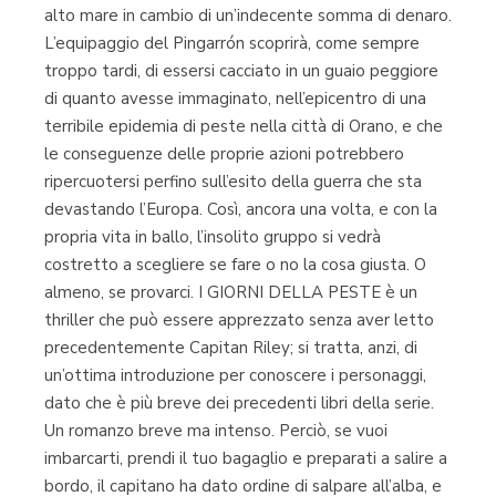
alto mare in cambio di un’indecente somma di denaro.
L’equipaggio del Pingarrón scoprirà, come sempre
troppo tardi, di essersi cacciato in un guaio peggiore
di quanto avesse immaginato, nell’epicentro di una
terribile epidemia di peste nella città di Orano, e che
le conseguenze delle proprie azioni potrebbero
ripercuotersi perfino sull’esito della guerra che sta
devastando l’Europa. Così, ancora una volta, e con la
propria vita in ballo, l’insolito gruppo si vedrà
costretto a scegliere se fare o no la cosa giusta. O
almeno, se provarci. I GIORNI DELLA PESTE è un
thriller che può essere apprezzato senza aver letto
precedentemente Capitan Riley; si tratta, anzi, di
un’ottima introduzione per conoscere i personaggi,
dato che è più breve dei precedenti libri della serie.
Un romanzo breve ma intenso. Perciò, se vuoi
imbarcarti, prendi il tuo bagaglio e preparati a salire a
bordo, il capitano ha dato ordine di salpare all’alba, e