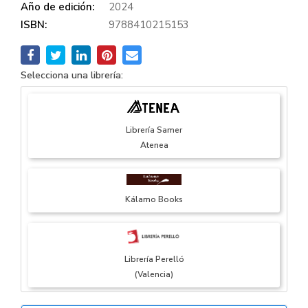
Año de edición:
2024
ISBN:
9788410215153
Selecciona una librería:
Librería Samer
Atenea
Kálamo Books
Librería Perelló
(Valencia)