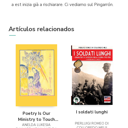
a est inizia già a rischiarare. Ci vediamo sul Pingarrón.
Artículos relacionados
I soldati lunghi
Poetry Is Our
Ministry to Touch
PIERLUIGI ROMEO DI
ANELDA LUKESIA
the Heart
COLLOREDO MELS