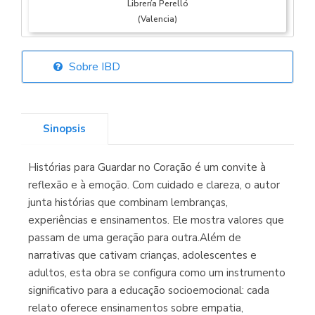
Librería Perelló
(Valencia)
Sobre IBD
Librería Elías
(Asturias)
Sinopsis
Histórias para Guardar no Coração é um convite à
Librería Kolima
reflexão e à emoção. Com cuidado e clareza, o autor
(Madrid)
junta histórias que combinam lembranças,
experiências e ensinamentos. Ele mostra valores que
passam de uma geração para outra.Além de
narrativas que cativam crianças, adolescentes e
Librería Proteo
adultos, esta obra se configura como um instrumento
(Málaga)
significativo para a educação socioemocional: cada
relato oferece ensinamentos sobre empatia,