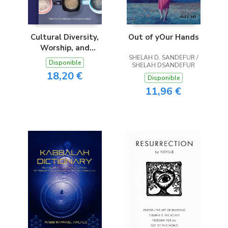
Cultural Diversity,
Out of yOur Hands
Worship, and
Australian Baptist
SHELAH D. SANDEFUR /
Disponible
SHELAH DSANDEFUR
Church Life
18,20 €
Disponible
11,96 €