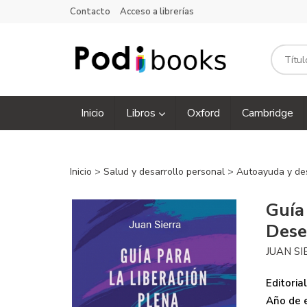
Contacto
Acceso a librerías
Inicio
Libros
Oxford
Cambridge
Inicio
>
Salud y desarrollo personal
>
Autoayuda y de
Guía
Dese
JUAN S
Editorial
Año de e