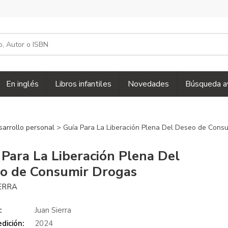
En inglés
Libros infantiles
Novedades
Búsqueda a
sarrollo personal
> Guía Para La Liberación Plena Del Deseo de Cons
 Para La Liberación Plena Del
o de Consumir Drogas
IERRA
:
Juan Sierra
dición:
2024