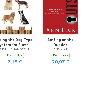
sing the Dog Type
Smiling on the
ystem for Success
Outside
n Business and the
GINI GRAHAM SCOTT
ANN PECK
Workplace
Disponible
Disponible
7,19 €
20,07 €