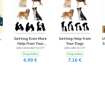
,
Getting Even More
Getting Help from
U
Help from Your
Your Dogs
S
GINI GRAHAM SCOTT
Dogs
GINI GINI SCOTT
i
Disponible
Disponible
6,99 €
7,16 €