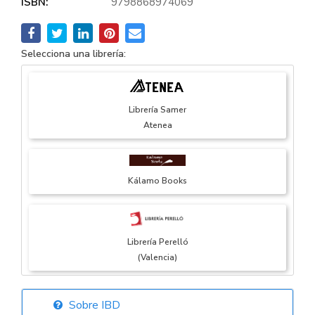
ISBN:
9798868974069
Selecciona una librería:
Librería Samer
Atenea
Kálamo Books
Librería Perelló
(Valencia)
Sobre IBD