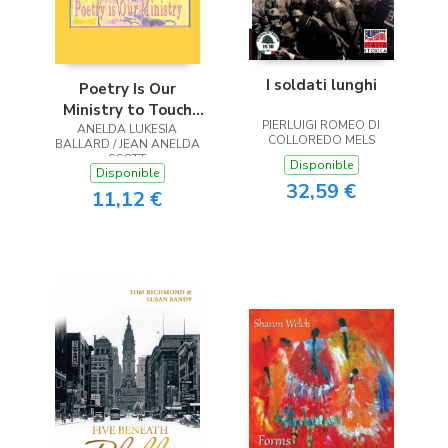
I soldati lunghi
Poetry Is Our
Ministry to Touch
PIERLUIGI ROMEO DI
ANELDA LUKESIA
the Heart
COLLOREDO MELS
BALLARD / JEAN ANELDA
SCOTT
Disponible
Disponible
32,59 €
11,12 €