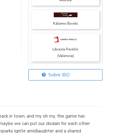
Atenea
Kálamo Books
Librería Perelló
(Valencia)
Sobre IBD
Librería Elías
(Asturias)
s back in town, and my oh my, the game has
Librería Kolima
 maybe we can put our disdain for each other
(Madrid)
, sparks ignite amidlaughter and a shared