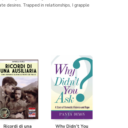
e desires. Trapped in relationships, I grapple
Librería Proteo
(Málaga)
Ricordi di una
Why Didn’t You