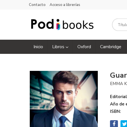
Contacto
Acceso a librerías
Inicio
Libros
Oxford
Cambridge
Guar
EMMA K
Editorial
Año de e
ISBN: