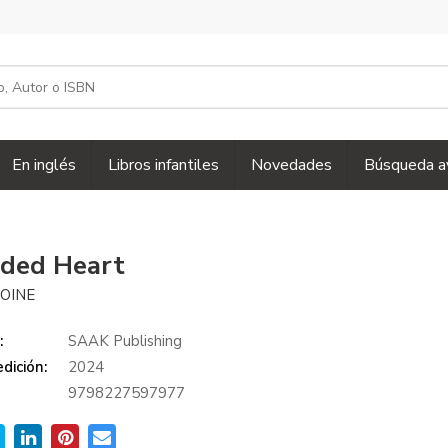
En inglés
Libros infantiles
Novedades
Búsqueda a
ded Heart
OINE
:
SAAK Publishing
dición:
2024
9798227597977