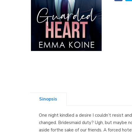
Sinopsis
One night kindled a desire I couldn’t resist a
changed. Bridesmaid duty? Ugh, but maybe not 
aside forthe sake of our friends. A forced hot