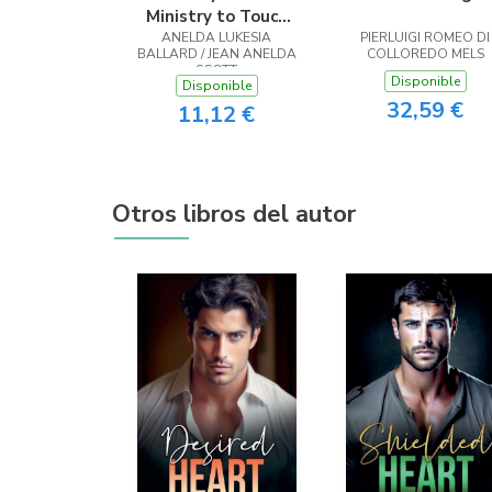
Ministry to Touch
ANELDA LUKESIA
the Heart
PIERLUIGI ROMEO DI
BALLARD / JEAN ANELDA
COLLOREDO MELS
SCOTT
Disponible
Disponible
32,59 €
11,12 €
Otros libros del autor