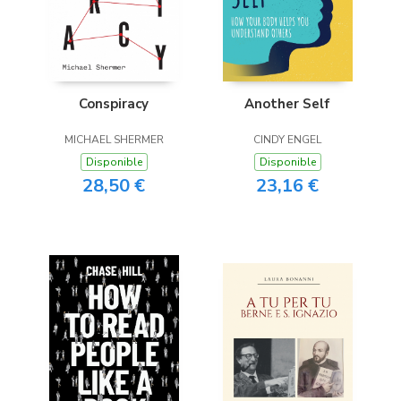
Conspiracy
Another Self
MICHAEL SHERMER
CINDY ENGEL
Disponible
Disponible
28,50 €
23,16 €