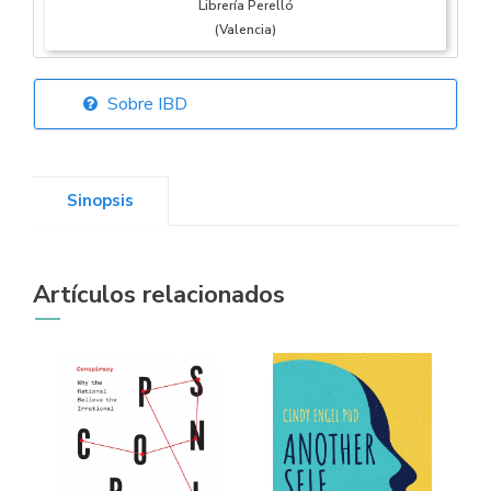
Librería Perelló
(Valencia)
Sobre IBD
Librería Elías
(Asturias)
Sinopsis
Librería Kolima
Artículos relacionados
(Madrid)
Librería Proteo
(Málaga)