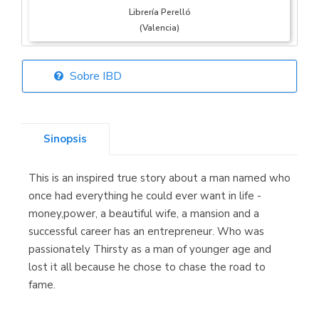
Librería Perelló
(Valencia)
Sobre IBD
Librería Elías
(Asturias)
Sinopsis
This is an inspired true story about a man named who
Librería Kolima
once had everything he could ever want in life -
(Madrid)
money,power, a beautiful wife, a mansion and a
successful career has an entrepreneur. Who was
passionately Thirsty as a man of younger age and
lost it all because he chose to chase the road to
Librería Proteo
fame.
(Málaga)