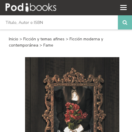
Inicio
>
Ficción y temas afines
>
Ficción moderna y
contemporánea
> Fame