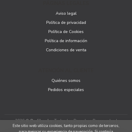
PÁGINAS LEGALES
Aviso legal
Política de privacidad
Política de Cookies
Política de información
Condiciones de venta
ATENCIÓN AL CLIENTE
Quiénes somos
Pedidos especiales
2026 ©
Podibooks
. Todos los Derechos Reservados |
Este sitio web utiliza cookies, tanto propias como de terceros,
Podiprint
para mejorar su experiencia de navegación. Si continúa