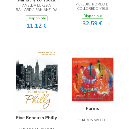
Ministry to Touch
PIERLUIGI ROMEO DI
ANELDA LUKESIA
the Heart
COLLOREDO MELS
BALLARD / JEAN ANELDA
SCOTT
Disponible
Disponible
32,59 €
11,12 €
Forms
Five Beneath Philly
SHARON WELCH