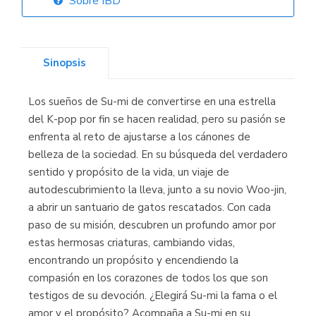
Sobre IBD
Librería Elías
(Asturias)
Sinopsis
Los sueños de Su-mi de convertirse en una estrella
Librería Kolima
del K-pop por fin se hacen realidad, pero su pasión se
(Madrid)
enfrenta al reto de ajustarse a los cánones de
belleza de la sociedad. En su búsqueda del verdadero
sentido y propósito de la vida, un viaje de
autodescubrimiento la lleva, junto a su novio Woo-jin,
Librería Proteo
a abrir un santuario de gatos rescatados. Con cada
(Málaga)
paso de su misión, descubren un profundo amor por
estas hermosas criaturas, cambiando vidas,
encontrando un propósito y encendiendo la
compasión en los corazones de todos los que son
testigos de su devoción. ¿Elegirá Su-mi la fama o el
amor y el propósito? Acompaña a Su-mi en su