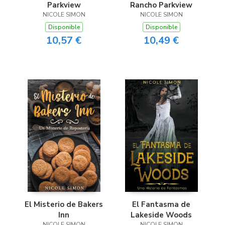
Parkview
Rancho Parkview
NICOLE SIMON
NICOLE SIMON
Disponible
Disponible
10,57 €
10,49 €
El Misterio de Bakers
El Fantasma de
Inn
Lakeside Woods
NICOLE SIMON
NICOLE SIMON