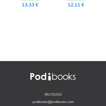
13,33 €
12,11 €
CONTACTO
951701010
podibooks@podibooks.com