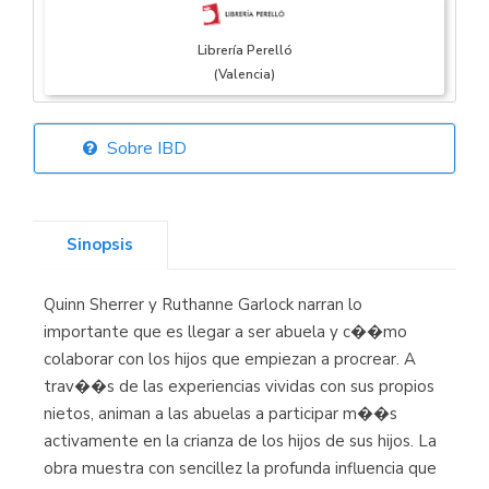
Librería Perelló
(Valencia)
Sobre IBD
Librería Elías
(Asturias)
Sinopsis
Quinn Sherrer y Ruthanne Garlock narran lo
Librería Kolima
importante que es llegar a ser abuela y c��mo
(Madrid)
colaborar con los hijos que empiezan a procrear. A
trav��s de las experiencias vividas con sus propios
nietos, animan a las abuelas a participar m��s
activamente en la crianza de los hijos de sus hijos. La
Librería Proteo
obra muestra con sencillez la profunda influencia que
(Málaga)