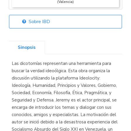
(Valencia)
Sobre IBD
Librería Elías
(Asturias)
Sinopsis
Las dicotomías representan una herramienta para
Librería Kolima
buscar la verdad ideoólgica. Esta obra organiza la
(Madrid)
discusión utilizando la plataforma Ideolocity:
Ideología, Humanidad, Principios y Valores, Gobierno,
Sociedad, Economía, Filosofía, Ética, Pragmática, y
Seguridad y Defensa. Jeremy es el actor principal, se
Librería Proteo
encarga de introducir los temas y dialogar con sus
(Málaga)
conocidos, amigos y especialistas. La motivación del
autor se inició debido a la desastrosa experiencia del
Socialismo Absurdo del Siglo XXI en Venezuela, un