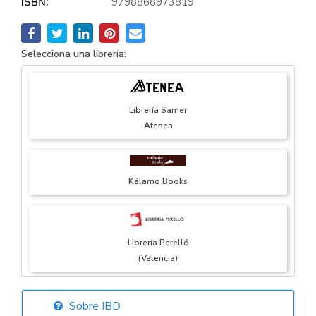
ISBN:
9798868973819
Selecciona una librería:
Librería Samer
Atenea
Kálamo Books
Librería Perelló
(Valencia)
Sobre IBD