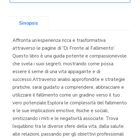
Librería Elías
(Asturias)
Sinopsis
Affronta un’esperienza ricca e trasformativa
Librería Kolima
attraverso le pagine di 'Di Fronte al Fallimento'.
(Madrid)
Questo libro è una guida potente e compassionevole
che svela i suoi segreti, mostrando come possa
essere il seme di una vita appagante e di
successo.Attraverso analisi approfondite e strategie
Librería Proteo
pratiche, sarai guidato a comprendere, abbracciare e
(Málaga)
utilizzare il fallimento come un gradino verso il tuo
vero potenziale.Esplora le complessità del fallimento
e le sue implicazioni emotive, fisiche e sociali,
smitizzando i miti e le negatività associate. Trova
l’equilibrio tra le diverse sfere della vita, dalla salute
alle relazioni, passando per gli obiettivi professionali