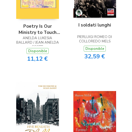
I soldati lunghi
Poetry Is Our
Ministry to Touch
PIERLUIGI ROMEO DI
ANELDA LUKESIA
the Heart
COLLOREDO MELS
BALLARD / JEAN ANELDA
SCOTT
Disponible
Disponible
32,59 €
11,12 €