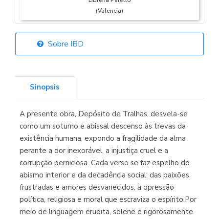
Librería Perelló
(Valencia)
Sobre IBD
Librería Elías
(Asturias)
Sinopsis
A presente obra, Depósito de Tralhas, desvela-se
Librería Kolima
como um soturno e abissal descenso às trevas da
(Madrid)
existência humana, expondo a fragilidade da alma
perante a dor inexorável, a injustiça cruel e a
corrupção perniciosa. Cada verso se faz espelho do
abismo interior e da decadência social: das paixões
Librería Proteo
frustradas e amores desvanecidos, à opressão
(Málaga)
política, religiosa e moral que escraviza o espírito.Por
meio de linguagem erudita, solene e rigorosamente