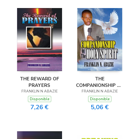
THE REWARD OF
THE
PRAYERS
COMPANIONSHIP OF
FRANKLIN N ABAZIE
THE HOLY SPIRIT
FRANKLIN N ABAZIE
Disponible
Disponible
7,26 €
5,06 €