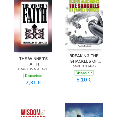
BREAKING THE
THE WINNER'S
SHACKLES OF
FAITH
FAMILY CURSES
FRANKLIN N ABAZIE
FRANKLIN N ABAZIE
Disponible
Disponible
5,10 €
7,31 €