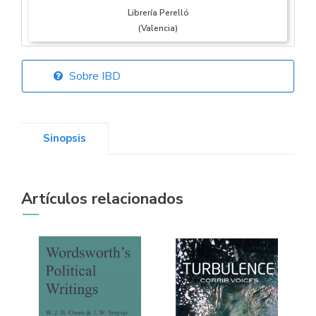
Librería Perelló
(Valencia)
Sobre IBD
Librería Elías
(Asturias)
Sinopsis
Librería Kolima
Artículos relacionados
(Madrid)
Librería Proteo
(Málaga)