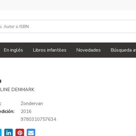
En inglés
Libros infantiles
Novedades
Búsqueda a
o
LINE DENMARK
:
Zondervan
dición:
2016
9780310757634