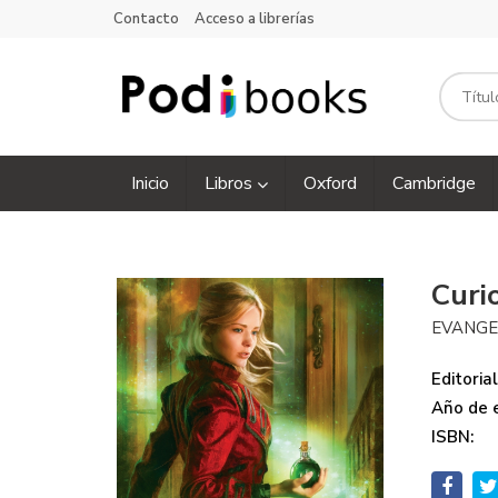
Contacto
Acceso a librerías
Inicio
Libros
Oxford
Cambridge
Curi
EVANGE
Editorial
Año de e
ISBN: