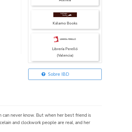
Atenea
Kálamo Books
Librería Perelló
(Valencia)
Sobre IBD
Librería Elías
(Asturias)
 can never know. But when her best friend is
Librería Kolima
rcelain and clockwork people are real, and her
(Madrid)