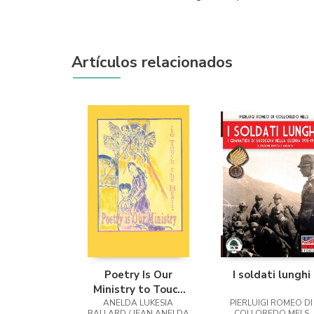
Artículos relacionados
Poetry Is Our
I soldati lunghi
Ministry to Touch
ANELDA LUKESIA
the Heart
PIERLUIGI ROMEO DI
BALLARD / JEAN ANELDA
COLLOREDO MELS