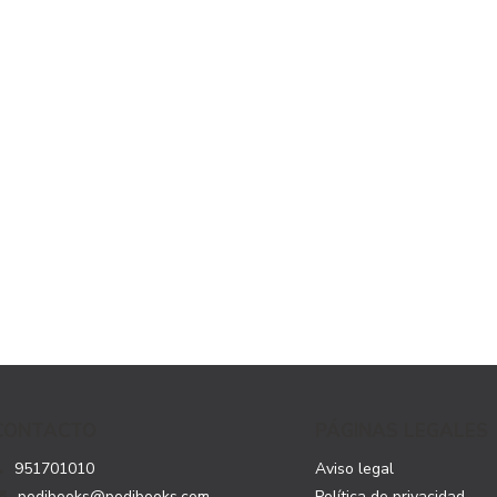
CONTACTO
PÁGINAS LEGALES
951701010
Aviso legal
podibooks@podibooks.com
Política de privacidad