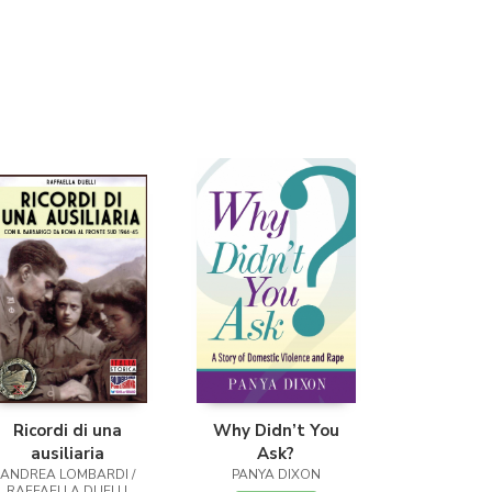
Librería Proteo
(Málaga)
Ricordi di una
Why Didn’t You
ausiliaria
Ask?
ANDREA LOMBARDI /
PANYA DIXON
RAFFAELLA DUELLI