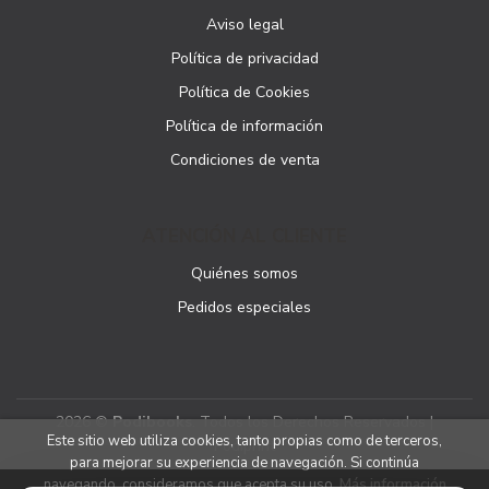
Aviso legal
Política de privacidad
Política de Cookies
Política de información
Condiciones de venta
ATENCIÓN AL CLIENTE
Quiénes somos
Pedidos especiales
2026 ©
Podibooks
. Todos los Derechos Reservados |
Este sitio web utiliza cookies, tanto propias como de terceros,
Podiprint
para mejorar su experiencia de navegación. Si continúa
navegando, consideramos que acepta su uso.
Más información