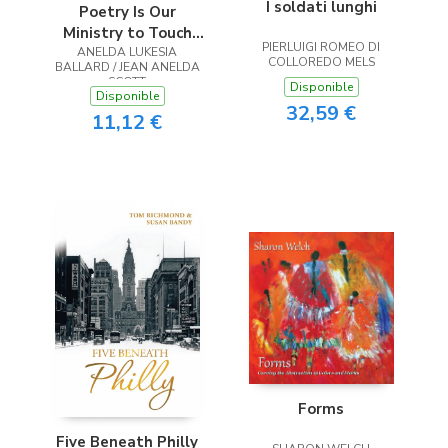
I soldati lunghi
Poetry Is Our
Ministry to Touch
PIERLUIGI ROMEO DI
ANELDA LUKESIA
the Heart
COLLOREDO MELS
BALLARD / JEAN ANELDA
SCOTT
Disponible
Disponible
32,59 €
11,12 €
Forms
Five Beneath Philly