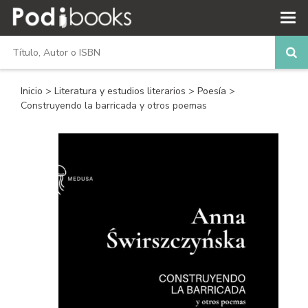
Inicio
>
Literatura y estudios literarios
>
Poesía
>
Construyendo la barricada y otros poemas