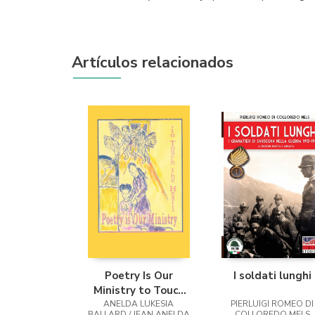
Artículos relacionados
Poetry Is Our
I soldati lunghi
Ministry to Touch
ANELDA LUKESIA
the Heart
PIERLUIGI ROMEO DI
BALLARD / JEAN ANELDA
COLLOREDO MELS