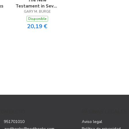
The New
ks
Testament in Seven
GARY M. BURGE
Sentences
Disponible
20,19 €
CONTACTO
PÁGINAS LEGALES
951701010
Aviso legal
podibooks@podibooks.com
Política de privacidad