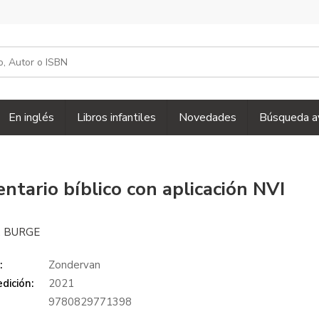
En inglés
Libros infantiles
Novedades
Búsqueda a
ntario bíblico con aplicación NVI
. BURGE
:
Zondervan
dición:
2021
9780829771398