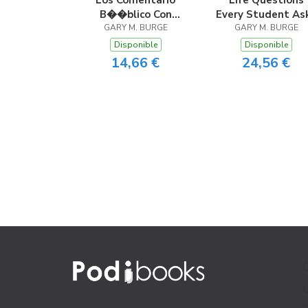
Los Comentario
Life Questions
B��blico Con
Every Student As
Aplicaci��n NVI
GARY M. BURGE
GARY M. BURGE
Cartas de Juan
Disponible
Disponible
14,66 €
24,56 €