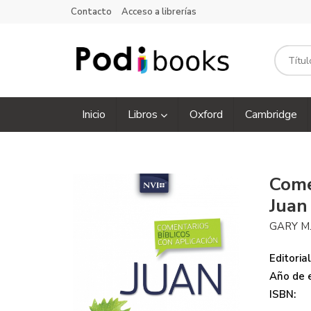
Contacto
Acceso a librerías
Inicio
Libros
Oxford
Cambridge
Come
Juan
GARY M
Editorial
Año de e
ISBN: