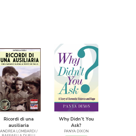
Librería Proteo
(Málaga)
Ricordi di una
Why Didn’t You
ausiliaria
Ask?
ANDREA LOMBARDI /
PANYA DIXON
RAFFAELLA DUELLI