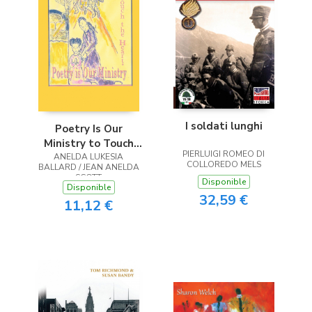
I soldati lunghi
Poetry Is Our
Ministry to Touch
PIERLUIGI ROMEO DI
ANELDA LUKESIA
the Heart
COLLOREDO MELS
BALLARD / JEAN ANELDA
SCOTT
Disponible
Disponible
32,59 €
11,12 €