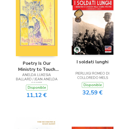
I soldati lunghi
Poetry Is Our
Ministry to Touch
PIERLUIGI ROMEO DI
ANELDA LUKESIA
the Heart
COLLOREDO MELS
BALLARD / JEAN ANELDA
SCOTT
Disponible
Disponible
32,59 €
11,12 €