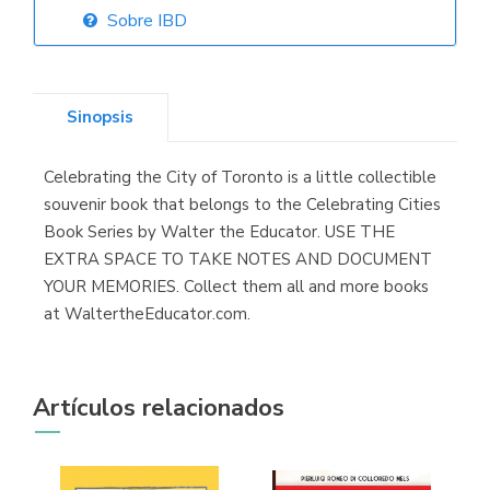
Sobre IBD
Librería Elías
(Asturias)
Sinopsis
Celebrating the City of Toronto is a little collectible
Librería Kolima
souvenir book that belongs to the Celebrating Cities
(Madrid)
Book Series by Walter the Educator. USE THE
EXTRA SPACE TO TAKE NOTES AND DOCUMENT
YOUR MEMORIES. Collect them all and more books
at WaltertheEducator.com.
Librería Proteo
(Málaga)
Artículos relacionados