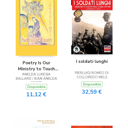
I soldati lunghi
Poetry Is Our
Ministry to Touch
PIERLUIGI ROMEO DI
ANELDA LUKESIA
the Heart
COLLOREDO MELS
BALLARD / JEAN ANELDA
SCOTT
Disponible
Disponible
32,59 €
11,12 €