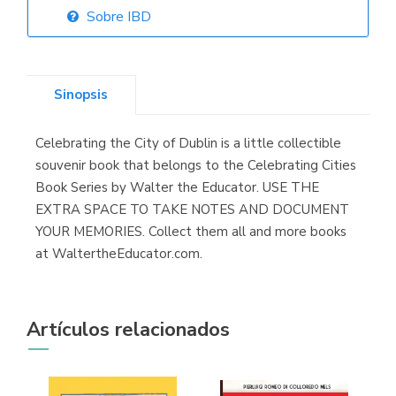
Sobre IBD
Librería Elías
(Asturias)
Sinopsis
Celebrating the City of Dublin is a little collectible
Librería Kolima
souvenir book that belongs to the Celebrating Cities
(Madrid)
Book Series by Walter the Educator. USE THE
EXTRA SPACE TO TAKE NOTES AND DOCUMENT
YOUR MEMORIES. Collect them all and more books
at WaltertheEducator.com.
Librería Proteo
(Málaga)
Artículos relacionados