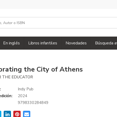
En inglés
Libros infantiles
Novedades
Búsqueda a
brating the City of Athens
 THE EDUCATOR
:
Indy Pub
dición:
2024
9798330284849