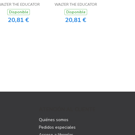
ALTER THE EDUCATOR
WALTER THE EDUCATOR
Disponible
Disponible
20,81 €
20,81 €
ATENCIÓN AL CLIENTE
Quiénes somos
Pedidos especiales
Acceso a librerías