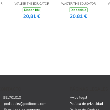
OR
WALTER THE EDUCATOR
WALTER THE EDUCATOR
W
Disponible
Disponible
20,81 €
20,81 €
CONTACTO
PÁGINAS LEGALES
951701010
Aviso legal
podibooks@podibooks.com
Política de privacidad
Formulario de contacto
Política de Cookies