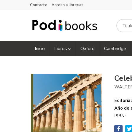
Contacto
Acceso a librerías
Inicio
Libros
Oxford
Cambridge
Cele
WALTER
Editorial
Año de e
ISBN: