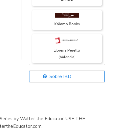
Atenea
Kálamo Books
Librería Perelló
(Valencia)
Sobre IBD
Librería Elías
(Asturias)
ok Series by Walter the Educator. USE THE
Librería Kolima
ertheEducator.com.
(Madrid)