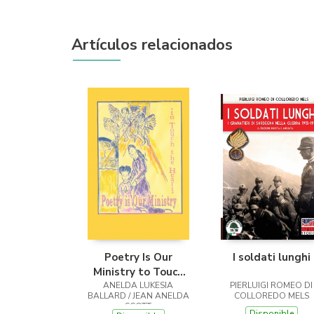
Artículos relacionados
Poetry Is Our
I soldati lunghi
Ministry to Touch
ANELDA LUKESIA
the Heart
PIERLUIGI ROMEO DI
BALLARD / JEAN ANELDA
COLLOREDO MELS
SCOTT
Disponible