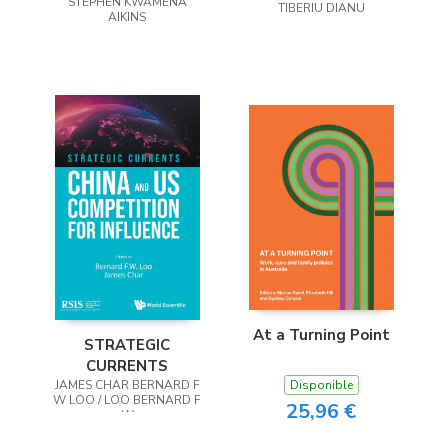
STEPHEN KWAMENA
Projects
TIBERIU DIANU
AIKINS
At a Turning Point
STRATEGIC
CURRENTS
JAMES CHAR BERNARD F
Disponible
W LOO / LOO BERNARD F
25,96 €
W