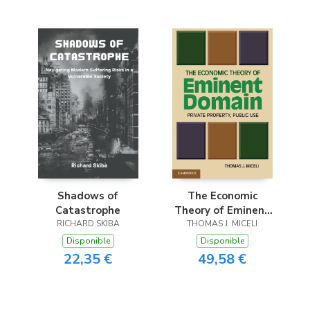
Shadows of
The Economic
Catastrophe
Theory of Eminent
RICHARD SKIBA
THOMAS J. MICELI
Domain
Disponible
Disponible
22,35 €
49,58 €