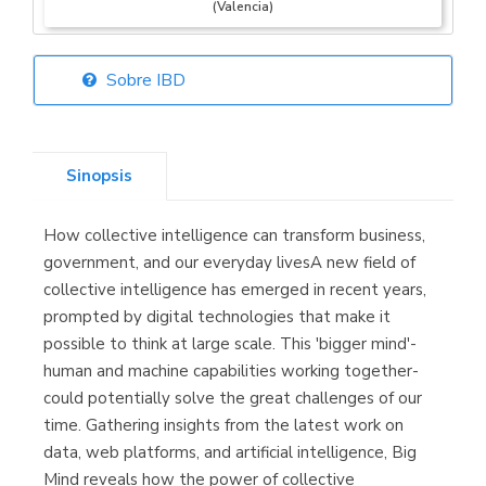
(Valencia)
Sobre IBD
Librería Elías
(Asturias)
Sinopsis
How collective intelligence can transform business,
Librería Kolima
government, and our everyday livesA new field of
(Madrid)
collective intelligence has emerged in recent years,
prompted by digital technologies that make it
possible to think at large scale. This 'bigger mind'-
human and machine capabilities working together-
Librería Proteo
could potentially solve the great challenges of our
(Málaga)
time. Gathering insights from the latest work on
data, web platforms, and artificial intelligence, Big
Mind reveals how the power of collective