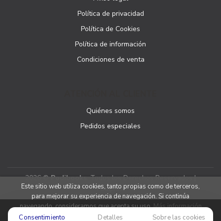
Política de privacidad
Política de Cookies
Política de información
Condiciones de venta
ATENCIÓN AL CLIENTE
Quiénes somos
Pedidos especiales
2026 ©
Podibooks
. Todos los Derechos Reservados |
Este sitio web utiliza cookies, tanto propias como de terceros,
Podiprint
para mejorar su experiencia de navegación. Si continúa
navegando, consideramos que acepta su uso.
Más información
Consentimiento
Detalles
Sobre las cookies