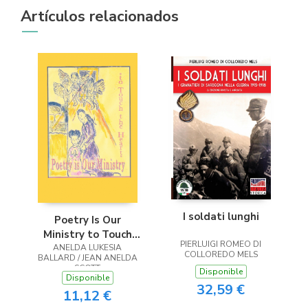
Artículos relacionados
I soldati lunghi
Poetry Is Our
Ministry to Touch
PIERLUIGI ROMEO DI
ANELDA LUKESIA
the Heart
COLLOREDO MELS
BALLARD / JEAN ANELDA
SCOTT
Disponible
Disponible
32,59 €
11,12 €