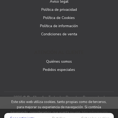
Aviso legal
Política de privacidad
Política de Cookies
Política de información
Condiciones de venta
ATENCIÓN AL CLIENTE
Quiénes somos
Pedidos especiales
2026 ©
Podibooks
. Todos los Derechos Reservados |
Este sitio web utiliza cookies, tanto propias como de terceros,
Podiprint
para mejorar su experiencia de navegación. Si continúa
navegando, consideramos que acepta su uso.
Más información