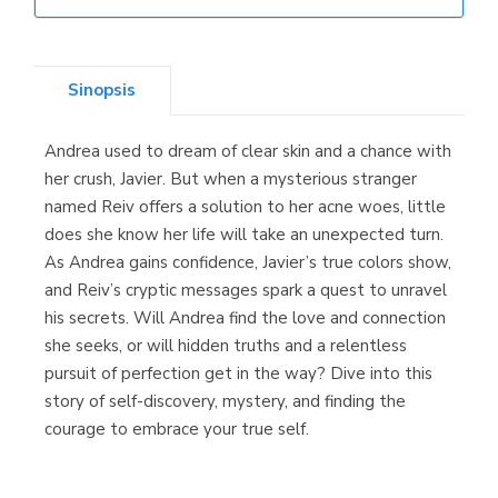
Librería Elías
(Asturias)
Sinopsis
Andrea used to dream of clear skin and a chance with
Librería Kolima
her crush, Javier. But when a mysterious stranger
(Madrid)
named Reiv offers a solution to her acne woes, little
does she know her life will take an unexpected turn.
As Andrea gains confidence, Javier’s true colors show,
and Reiv’s cryptic messages spark a quest to unravel
Librería Proteo
his secrets. Will Andrea find the love and connection
(Málaga)
she seeks, or will hidden truths and a relentless
pursuit of perfection get in the way? Dive into this
story of self-discovery, mystery, and finding the
courage to embrace your true self.