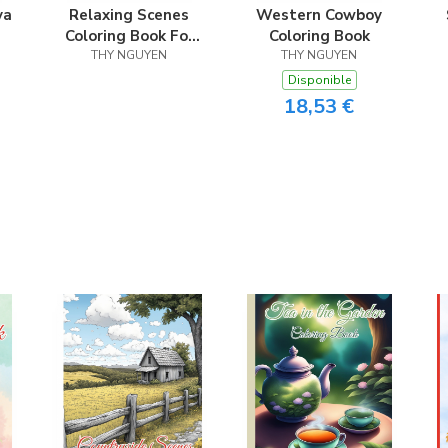
ya
Relaxing Scenes
Western Cowboy
Coloring Book For
Coloring Book
THY NGUYEN
Adults
THY NGUYEN
Disponible
18,53 €