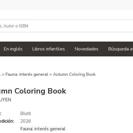
En inglés
Libros infantiles
Novedades
Búsqueda a
l
>
Fauna: interés general
> Autumn Coloring Book
mn Coloring Book
UYEN
:
Blurb
dición:
2026
Fauna: interés general