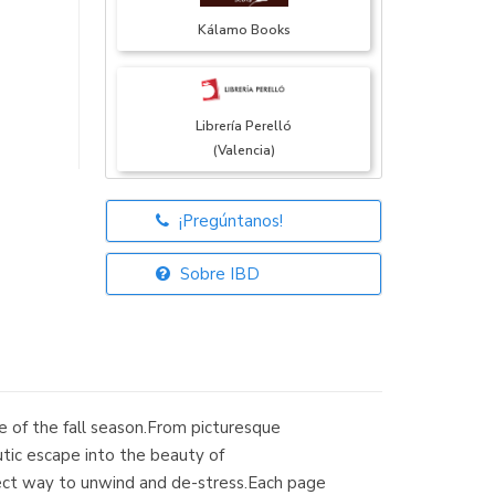
Kálamo Books
Librería Perelló
(Valencia)
¡Pregúntanos!
Librería Elías
(Asturias)
Sobre IBD
Librería Kolima
(Madrid)
e of the fall season.From picturesque
tic escape into the beauty of
fect way to unwind and de-stress.Each page