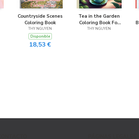
Countryside Scenes
Tea in the Garden
Coloring Book
Coloring Book For
B
THY NGUYEN
THY NGUYEN
Kids
Disponible
18,53 €
CONTACTO
PÁGINAS LEGALES