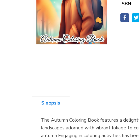
ISBN:
Sinopsis
The Autumn Coloring Book features a delightfu
landscapes adorned with vibrant foliage to co
autumn.Engaging in coloring activities has b