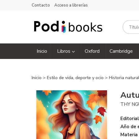
Contacto
Acceso a librerías
Inicio
Libros
Oxford
Cambridge
Inicio
>
Estilo de vida, deporte y ocio
>
Historia natura
Autu
THY NG
Editorial
Año de e
Materia