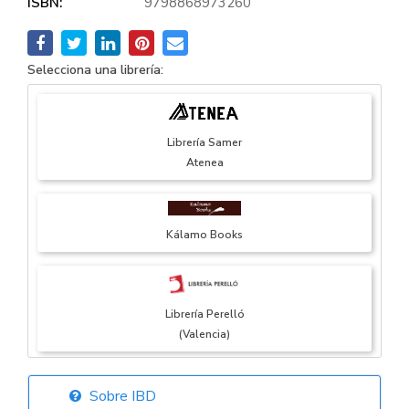
ISBN:
9798868973260
Selecciona una librería:
Librería Samer
Atenea
Kálamo Books
Librería Perelló
(Valencia)
Sobre IBD