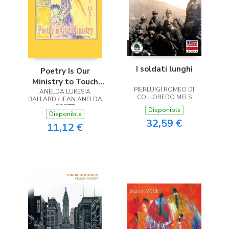
I soldati lunghi
Poetry Is Our
Ministry to Touch
PIERLUIGI ROMEO DI
ANELDA LUKESIA
the Heart
COLLOREDO MELS
BALLARD / JEAN ANELDA
SCOTT
Disponible
Disponible
32,59 €
11,12 €