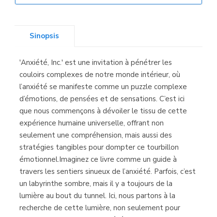
Librería Elías
(Asturias)
Sinopsis
'Anxiété, Inc.' est une invitation à pénétrer les
Librería Kolima
couloirs complexes de notre monde intérieur, où
(Madrid)
l’anxiété se manifeste comme un puzzle complexe
d’émotions, de pensées et de sensations. C’est ici
que nous commençons à dévoiler le tissu de cette
expérience humaine universelle, offrant non
Librería Proteo
seulement une compréhension, mais aussi des
(Málaga)
stratégies tangibles pour dompter ce tourbillon
émotionnel.Imaginez ce livre comme un guide à
travers les sentiers sinueux de l’anxiété. Parfois, c’est
un labyrinthe sombre, mais il y a toujours de la
lumière au bout du tunnel. Ici, nous partons à la
recherche de cette lumière, non seulement pour