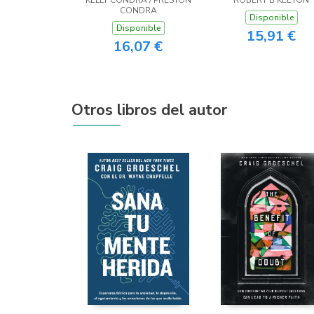
KELLY CONDRA / PRESTON
ROBERT B KEETON
Times
CONDRA
Disponible
Disponible
15,91 €
16,07 €
Otros libros del autor