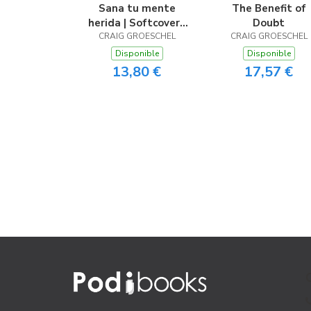
Sana tu mente
The Benefit of
herida | Softcover |
Doubt
Heal Your Hurting
CRAIG GROESCHEL
CRAIG GROESCHEL
Mind
Disponible
Disponible
13,80 €
17,57 €