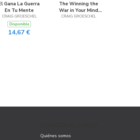
El Gana La Guerra
The Winning the
En Tu Mente
War in Your Mind
CRAIG GROESCHEL
CRAIG GROESCHEL
Workbook
Disponible
14,67 €
ATENCIÓN AL CLIENTE
Quiénes somos