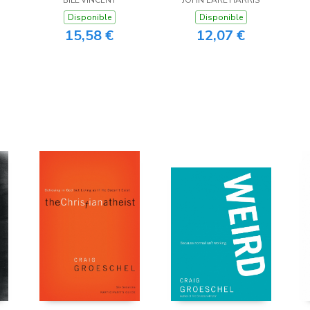
BILL VINCENT
JOHN EARL HARRIS
Earthly Goals
Disponible
Disponible
15,58 €
12,07 €