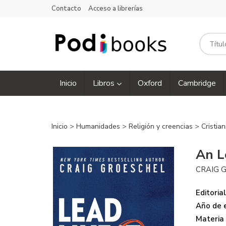
Contacto
Acceso a librerías
Inicio
Libros
Oxford
Cambridge
Inicio
>
Humanidades
>
Religión y creencias
>
Cristia
An L
CRAIG 
Editorial
Año de e
Materia