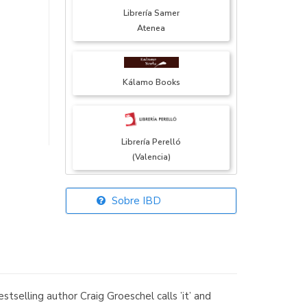
Librería Samer
Atenea
Kálamo Books
Librería Perelló
(Valencia)
Sobre IBD
Librería Elías
(Asturias)
tselling author Craig Groeschel calls ’it’ and
Librería Kolima