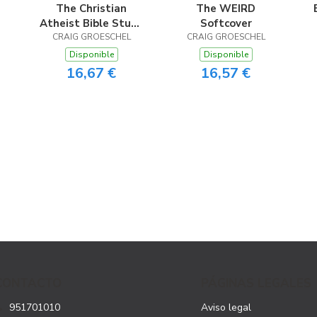
The Christian
The WEIRD
Atheist Bible Study
Softcover
Participant’s Guide
CRAIG GROESCHEL
CRAIG GROESCHEL
Disponible
Disponible
16,67 €
16,57 €
CONTACTO
PÁGINAS LEGALES
951701010
Aviso legal