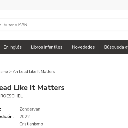
En inglés
Libros infantiles
Novedades
Búsqueda a
nismo
> An Lead Like It Matters
ead Like It Matters
GROESCHEL
:
Zondervan
dición:
2022
Cristianismo