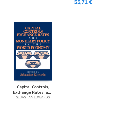
55,71 €
Capital Controls,
Exchange Rates, and
Monetary Policy in
SEBASTIAN EDWARDS
the World Economy