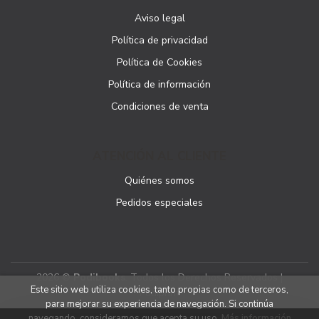
Aviso legal
Política de privacidad
Política de Cookies
Política de información
Condiciones de venta
ATENCIÓN AL CLIENTE
Quiénes somos
Pedidos especiales
2026 ©
Podibooks
. Todos los Derechos Reservados |
Este sitio web utiliza cookies, tanto propias como de terceros,
Podiprint
para mejorar su experiencia de navegación. Si continúa
navegando, consideramos que acepta su uso.
Más información