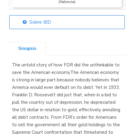
(Valencia)
Sobre IBD
Librería Elías
(Asturias)
Sinopsis
The untold story of how FDR did the unthinkable to
Librería Kolima
save the American economyThe American economy
(Madrid)
is strong in large part because nobody believes that
America would ever default on its debt. Yet in 1933,
Franklin D. Roosevelt did just that, when in a bid to
pull the country out of depression, he depreciated
Librería Proteo
the US dollar in relation to gold, effectively annulling
(Málaga)
all debt contracts. From FDR’s order for Americans
to sell the government all their gold holdings to the
Supreme Court confrontation that threatened to