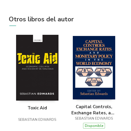
Otros libros del autor
Capital Controls,
Toxic Aid
Exchange Rates, and
Monetary Policy in
SEBASTIAN EDWARDS
SEBASTIAN EDWARDS
the World Economy
Disponible