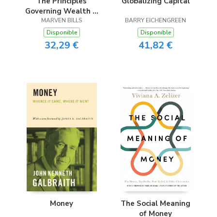
The Principles
Globalizing Capital
Governing Wealth &
MARVEN BILLS
Finance
BARRY EICHENGREEN
Disponible
Disponible
32,29 €
41,82 €
Money
The Social Meaning
of Money