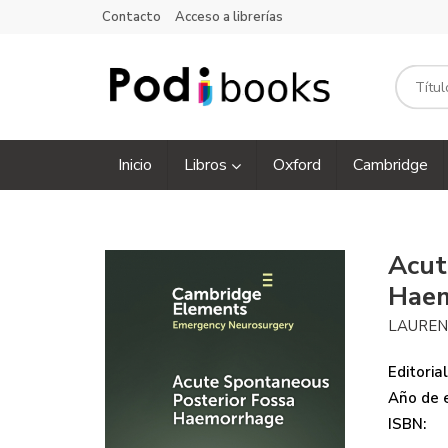
Contacto
Acceso a librerías
Inicio
Libros
Oxford
Cambridge
Acut
Hae
LAUREN
Editorial
Año de e
ISBN: