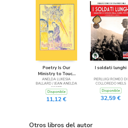
Poetry Is Our
I soldati lunghi
Ministry to Touch
ANELDA LUKESIA
the Heart
PIERLUIGI ROMEO DI
BALLARD / JEAN ANELDA
COLLOREDO MELS
SCOTT
Disponible
Disponible
32,59 €
11,12 €
Otros libros del autor