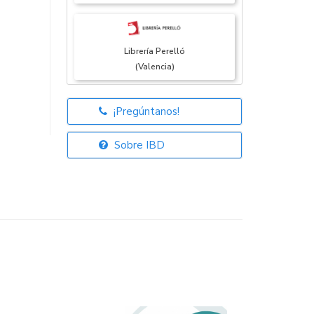
Librería Perelló
(Valencia)
¡Pregúntanos!
Librería Elías
(Asturias)
Sobre IBD
Librería Kolima
(Madrid)
Librería Proteo