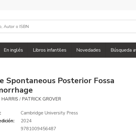
En inglés
Libros infantiles
Novedades
Búsqueda a
e Spontaneous Posterior Fossa
morrhage
 HARRIS
PATRICK GROVER
/
:
Cambridge University Press
dición:
2024
9781009456487