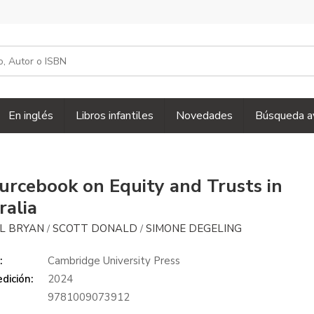
En inglés
Libros infantiles
Novedades
Búsqueda a
urcebook on Equity and Trusts in
ralia
L BRYAN
SCOTT DONALD
SIMONE DEGELING
/
/
:
Cambridge University Press
dición:
2024
9781009073912