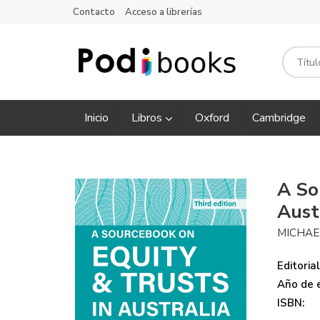
Contacto
Acceso a librerías
Inicio
Libros
Oxford
Cambridge
A So
Aust
MICHAE
Editorial
Año de e
ISBN: