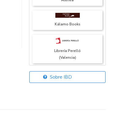
Atenea
Kálamo Books
Librería Perelló
(Valencia)
Sobre IBD
Librería Elías
(Asturias)
Librería Kolima
(Madrid)