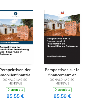
Librería Proteo
(Málaga)
Perspektiven der
Perspectives sur le
mmobilienfinanzierung
financement et
und -bewertung in
DONALD KAGISO
l’évaluation de
DONALD KAGISO
MENGWE
MENGWE
Botswana
l’immobilier au
Disponible
Disponible
Botswana
85,55 €
85,59 €