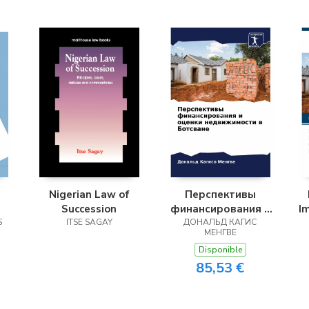
Nigerian Law of
Перспективы
Succession
финансирования и
I
S
ITSE SAGAY
ДОНАЛЬД КАГИС
оценки
МЕНГВЕ
недвижимости в
Disponible
Ботсване
85,53 €