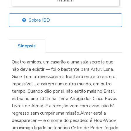
(Valencia)
Sobre IBD
Librería Elías
(Asturias)
Sinopsis
Quatro amigos, um casarão e uma sala secreta que
Librería Kolima
não devia existir — foi o bastante para Artur, Luna,
(Madrid)
Gui e Tom atravessarem a fronteira entre o real e o
impossível… e caírem num outro mundo, em outro
tempo. Quando dão por si, não estão mais no Brasil:
estão no ano 1315, na Terra Antiga dos Cinco Povos
Librería Proteo
Livres de Almar. E a receção vem com aviso: não há
(Málaga)
regresso sem cumprir uma missão.Almar está a
desaparecer — e o nome do pesadelo é Hoo-Woov,
um inimigo ligado ao lendário Cetro de Poder, forjado